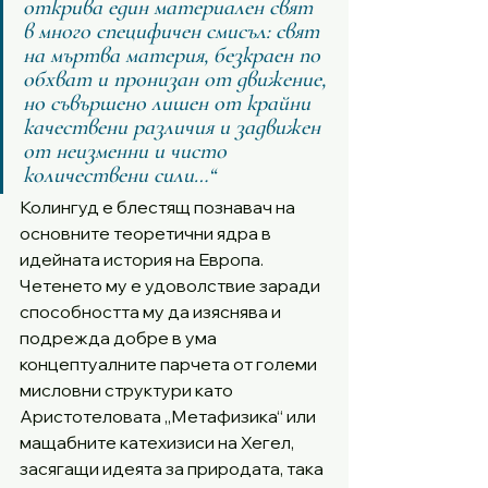
открива един материален свят 
в много специфичен смисъл: свят 
на мъртва материя, безкраен по 
обхват и пронизан от движение, 
но съвършено лишен от крайни 
качествени различия и задвижен 
от неизменни и чисто 
количествени сили…“
Колингуд е блестящ познавач на 
основните теоретични ядра в 
идейната история на Европа. 
Четенето му е удоволствие заради 
способността му да изяснява и 
подрежда добре в ума 
концептуалните парчета от големи 
мисловни структури като 
Аристотеловата „Метафизика“ или 
мащабните катехизиси на Хегел, 
засягащи идеята за природата, така 