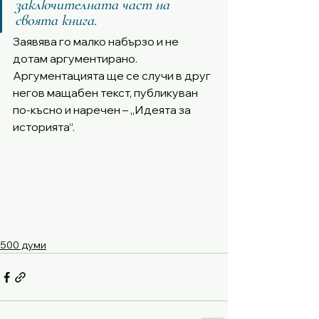
заключителната част на 
своята книга. 
Заявява го малко набързо и не 
дотам аргументирано. 
Аргументацията ще се случи в друг 
негов мащабен текст, публикуван 
по-късно и наречен – „Идеята за 
историята“.
500 думи