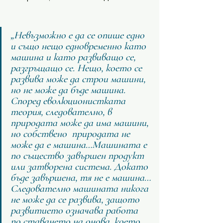
„Невъзможно е да се опише едно 
и също нещо едновременно като 
машина и като развиващо се, 
разгръщащо се. Нещо, което се 
развива може да строи машини, 
но не може да бъде машина. 
Според еволюционистката 
теория, следователно, в 
природата може да има машини, 
но собствено  природата не 
може да е машина…Машината е 
по същество завършен продукт 
или затворена система. Докато 
бъде завършена, тя не е машина…
Следователно машината никога 
не може да се развива, защото 
развитието означава работа 
по ставането на онова, което 