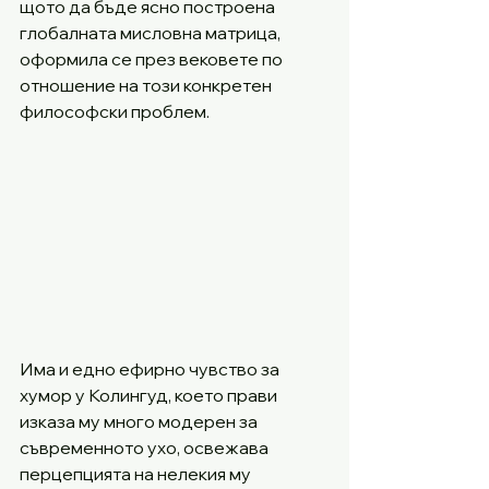
щото да бъде ясно построена 
глобалната мисловна матрица, 
оформила се през вековете по 
отношение на този конкретен 
философски проблем. 
Има и едно ефирно чувство за 
хумор у Колингуд, което прави 
изказа му много модерен за 
съвременното ухо, освежава 
перцепцията на нелекия му 