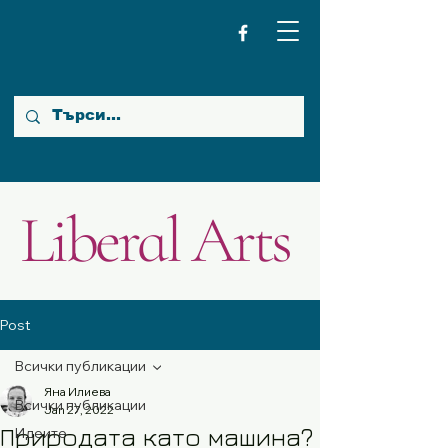
Liberal Arts
Post
Всички публикации
Яна Илиева
Всички публикации
Jan 27, 2022
Природата като машина?
Идеите