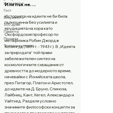
Интелектът
Или пък не….
Гост
Историята на идеите не би била 
Визуалното
пълноценна без усилията и 
500 думи
ерудицията на хора като 
Паметта
Оксфордския професор по 
Прозата
метафизика Робин Джордж 
Третата култура
Колингуд (1889 г. - 1943 г.). В „Идеята 
за природата“ той прави 
забележителен синтез на 
космологичните схващания от 
древността до модерното време, 
начевайки с Йонийската школа, 
през Питагор, Платон и Аристотел, 
до идеите на Д. Бруно, Спиноза, 
Лайбниц, Кант, Хегел, Александър и 
Уайтхед. Разделя условно 
значимите философски концепти за 