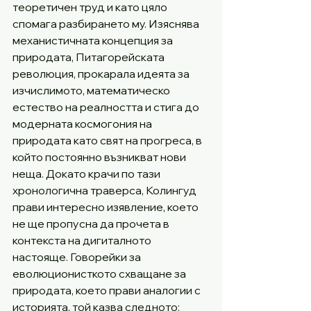
теоретичен труд и като цяло 
спомага разбирането му. Изяснява 
механистичната концепция за 
природата, Питагорейската 
революция, прокарала идеята за 
изчислимото, математическо 
естество на реалността и стига до 
модерната космогония на 
природата като свят на прогреса, в 
който постоянно възникват нови 
неща. Докато крачи по тази 
хронологична траверса, Колингуд 
прави интересно изявление, което 
не ще пропусна да прочета в 
контекста на дигиталното 
настояще. Говорейки за 
еволюционисткото схващане за 
природата, което прави аналогии с 
историята, той казва следното: