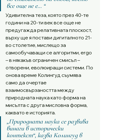
все още не е… “
Удивителна теза, която през 40-те 
години на 20-ти век все още не 
предугажда релативната плоскост, 
върху ще я постави дигиталното 21-
во столетие, мислещо за 
самообучаващи се алгоритми, ergo 
– в някакъв ограничен смисъл – 
отворени, еволюиращи системи. По 
онова време Колингуд съумява 
само да очертае 
взаимосвързаността между 
природната наука като форма на 
мисълта с друга мисловна форма, 
каквато е историята. 
„Природната наука се развива 
винаги в исторически 
контекст“, казва Колингуд в 